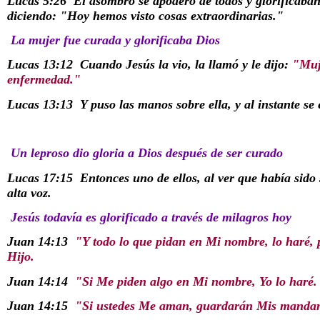
Lucas 5:26
El asombro se apoderó de todos y glorificaban
diciendo: "Hoy hemos visto cosas extraordinarias."
La mujer fue curada y glorificaba Dios
Lucas 13:12
Cuando Jesús la vio, la llamó y le dijo:
"Muje
enfermedad."
Lucas 13:13
Y puso las manos sobre ella, y al instante se
Un leproso dio gloria a Dios después de ser curado
Lucas 17:15
Entonces uno de ellos, al ver que había sido 
alta voz.
Jesús todavía es glorificado a través de milagros hoy
Juan 14:13
"Y todo lo que pidan en Mi nombre, lo haré, p
Hijo.
Juan 14:14
"Si Me piden algo en Mi nombre, Yo lo haré.
Juan 14:15
"Si ustedes Me aman, guardarán Mis mandam