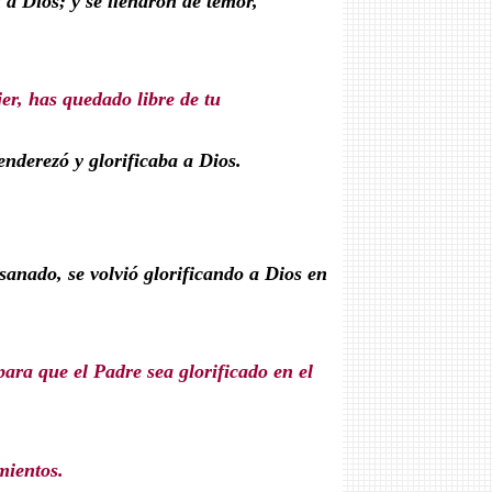
 a Dios; y se llenaron de temor,
r, has quedado libre de tu
 enderezó y glorificaba a Dios.
sanado, se volvió glorificando a Dios en
ara que el Padre sea glorificado en el
ientos.