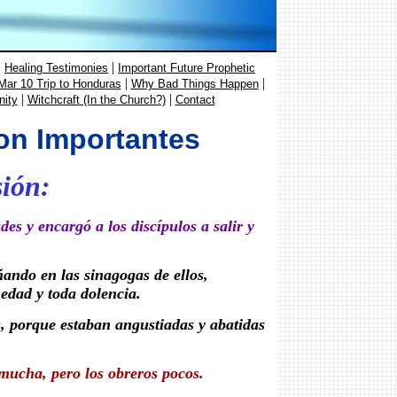
|
|
Healing Testimonies
Important Future Prophetic
|
|
Mar 10 Trip to Honduras
Why Bad Things Happen
|
|
nity
Witchcraft (In the Church?)
Contact
on Importantes
sión:
es y encargó a los discípulos a salir y
ñando en las sinagogas de ellos,
edad y toda dolencia.
s, porque estaban angustiadas y abatidas
mucha, pero los obreros pocos.