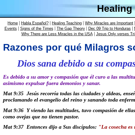
Healing
|
|
|
Home
Habla Español?
Healing Teaching
Why Miracles are Important
|
|
|
|
Events
Signs of the Times
The Gap Theory
Dec 09 Trip to Honduras
|
Why There are Less Miracles in the USA
Jesus Only verses Tri
Razones por qué Milagros s
Dios sana debido a su compa
Es debido a su amor y compasión que él curo a las multitud
asimismo expulsar fuera demonios y sanar.
Mat 9:35
Jesús recorría todas las ciudades y aldeas, ense
proclamando el evangelio del reino y sanando toda enferm
Mat 9:36
Y viendo las multitudes, tuvo compasión de ella
como ovejas que no tienen pastor.
Mat 9:37
Entonces dijo a Sus discípulos:
"La cosecha es 