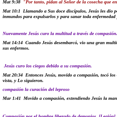
Mat 9:38
"Por tanto, pidan al Señor de la cosecha que e
Mat 10:1
Llamando a Sus doce discípulos, Jesús les dio po
inmundos para expulsarlos y para sanar toda enfermedad y
Nuevamente Jesús curo la multitud a través de compasión
Mat 14:14
Cuando Jesús desembarcó, vio una gran multit
sus enfermos.
Jesús curo los ciegos debido a su compasión.
Mat 20:34
Entonces Jesús, movido a compasión, tocó los oj
vista, y Lo siguieron.
compasión la curación del leproso
Mar 1:41
Movido a compasión, extendiendo Jesús la mano,
Compasión por el hombre liberado de demonios, [Legión]